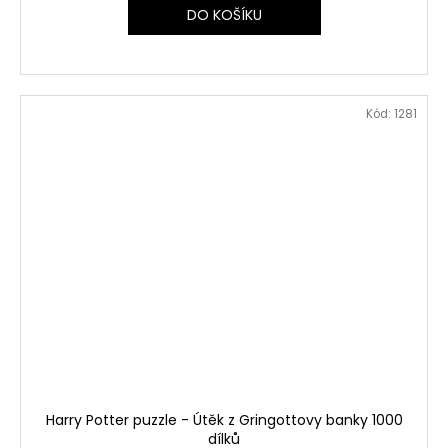
DO KOŠÍKU
Kód:
1281
Harry Potter puzzle - Útěk z Gringottovy banky 1000
dílků