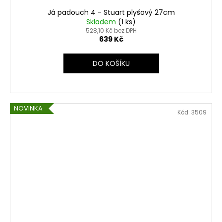
Já padouch 4 - Stuart plyšový 27cm
Skladem
(1 ks)
528,10 Kč bez DPH
639 Kč
DO KOŠÍKU
NOVINKA
Kód:
3509