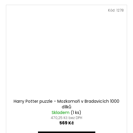
Kód:
1278
Harry Potter puzzle - Mozkomoři v Bradavicích 1000
dílků
Skladem
(1 ks)
470,25 Kč bez DPH
569 Kč