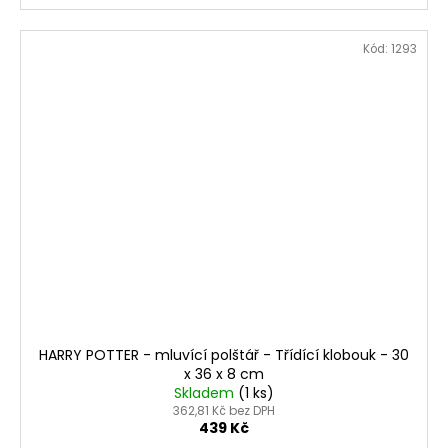
Kód:
1293
HARRY POTTER - mluvící polštář - Třídící klobouk - 30
x 36 x 8 cm
Skladem
(1 ks)
362,81 Kč bez DPH
439 Kč