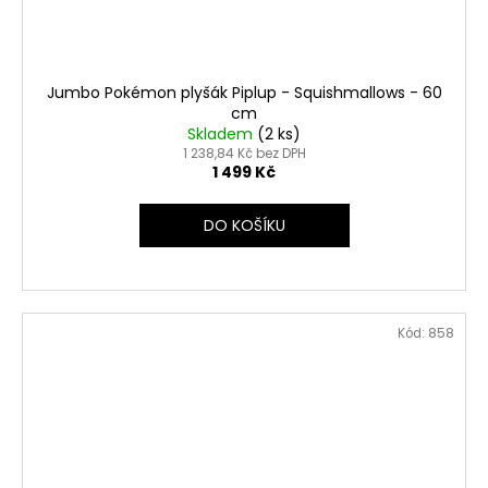
Jumbo Pokémon plyšák Piplup - Squishmallows - 60
cm
Skladem
(2 ks)
1 238,84 Kč bez DPH
1 499 Kč
DO KOŠÍKU
Kód:
858