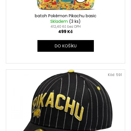
batoh Pokémon Pikachu basic
Skladem
(3 ks)
412,40 Kč bez DPH
499 Kč
DO KOŠÍKU
Kód:
591