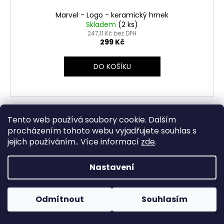
Marvel - Logo - keramický hrnek
Skladem
(2 ks)
247,11 Kč bez DPH
299 Kč
DO KOŠÍKU
Kód:
4836
Tento web používá soubory cookie. Dalším
procházením tohoto webu vyjadřujete souhlas s
jejich používáním.. Více informací
zde
.
Nastavení
Informace k expedici objednávek během dovolené:
Objednávky přijaté do 1. srpna do 17:00 odešleme ještě před
začátkem dovolené. Objednávky přijaté od 2. do 10. srpna
Odmítnout
Souhlasím
2026 budeme postupně expedovat od 11. srpna 2026.