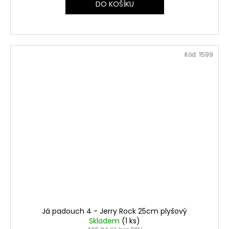
DO KOŠÍKU
Kód:
1599
Já padouch 4 - Jerry Rock 25cm plyšový
Skladem
(1 ks)