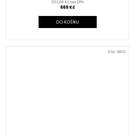
552,89 Kč bez DPH
669 Kč
DO KOŠÍKU
Kód:
4830