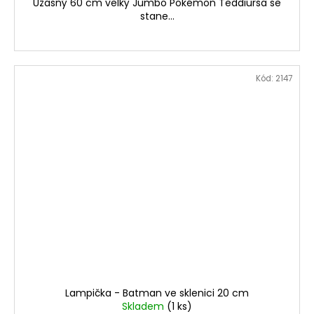
Úžasný 60 cm velký Jumbo Pokémon Teddiursa se
stane...
Kód:
2147
Lampička - Batman ve sklenici 20 cm
Skladem
(1 ks)