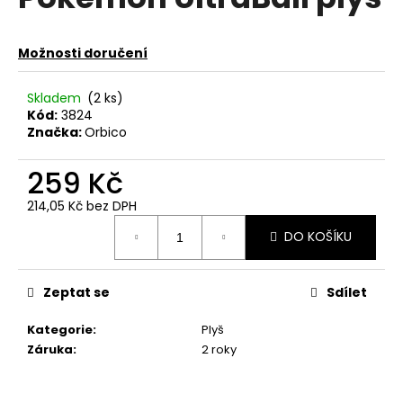
je
a
0,0
z
j
Možnosti doručení
5
í
hvězdiček.
t
Skladem
(2 ks)
?
Kód:
3824
Značka:
Orbico
259 Kč
214,05 Kč bez DPH
HLEDAT
Měrná
DO KOŠÍKU
cena:
D
Zeptat se
Sdílet
o
p
Kategorie
:
Plyš
o
Záruka
:
2 roky
r
u