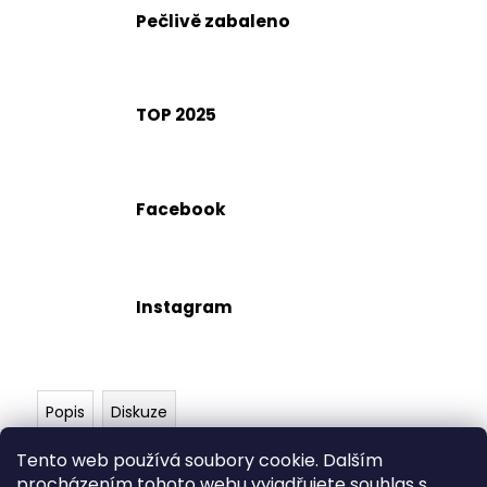
č
Pečlivě zabaleno
u
j
e
m
TOP 2025
e
Facebook
Instagram
Popis
Diskuze
Tento web používá soubory cookie. Dalším
Plyšový Ultraball je perfektním doplňkem do sbírky
procházením tohoto webu vyjadřujete souhlas s
pro každého trenéra Pokemonů! Je vyrobený s velmi