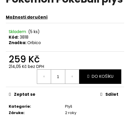
je
a
0,0
z
j
Možnosti doručení
5
í
hvězdiček.
t
Skladem
(5 ks)
?
Kód:
3818
Značka:
Orbico
259 Kč
214,05 Kč bez DPH
HLEDAT
Měrná
DO KOŠÍKU
cena:
D
Zeptat se
Sdílet
o
p
Kategorie
:
Plyš
o
Záruka
:
2 roky
r
u