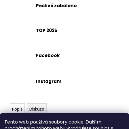
č
Pečlivě zabaleno
u
j
e
m
TOP 2025
e
Facebook
Instagram
Popis
Diskuze
Tento web používá soubory cookie. Dalším
Plyšový Pokeball je perfektním doplňkem do sbírky
procházením tohoto webu vyjadřujete souhlas s
pro každého trenéra Pokemonů! Je vyrobený s velmi