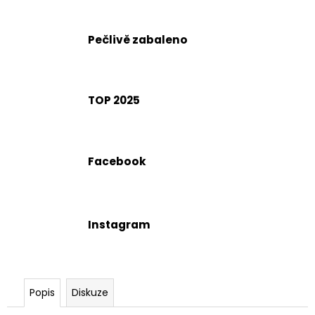
č
u
j
Pečlivě zabaleno
e
m
e
TOP 2025
Facebook
Instagram
Popis
Diskuze