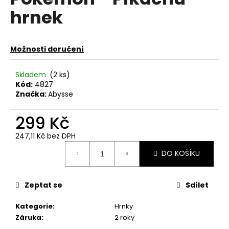
je
a
hrnek
0,0
z
j
5
í
hvězdiček.
Možnosti doručení
t
?
Skladem
(2 ks)
Kód:
4827
Značka:
Abysse
299 Kč
HLEDAT
247,11 Kč bez DPH
Měrná
DO KOŠÍKU
cena:
D
o
p
Zeptat se
Sdílet
o
r
Kategorie
:
Hrnky
u
Záruka
:
2 roky