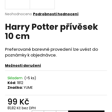
a
j
Průměrné
Neohodnoceno
Podrobnosti hodnocení
í
hodnocení
Harry Potter přívěsek
produktu
t
je
?
10 cm
0,0
z
5
hvězdiček.
Preferované barevné provedení lze uvést do
poznámky k objednávce.
HLEDAT
Možnosti doručení
Skladem
(>5 ks)
D
Kód:
1812
o
Značka:
YUME
p
o
99 Kč
r
u
81,82 Kč bez DPH