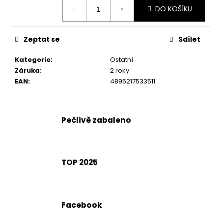
č
Měrná
DO KOŠÍKU
cena:
u
j
e
Zeptat se
Sdílet
m
e
Kategorie
:
Ostatní
Záruka
:
2 roky
EAN
:
4895217533511
Pečlivě zabaleno
TOP 2025
Facebook