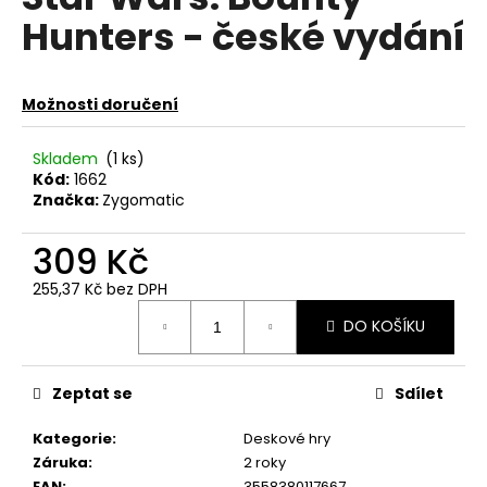
je
a
Hunters - české vydání
0,0
z
j
5
í
hvězdiček.
Možnosti doručení
t
?
Skladem
(1 ks)
Kód:
1662
Značka:
Zygomatic
309 Kč
HLEDAT
255,37 Kč bez DPH
Měrná
DO KOŠÍKU
cena:
D
o
p
Zeptat se
Sdílet
o
r
Kategorie
:
Deskové hry
u
Záruka
:
2 roky
EAN
:
3558380117667