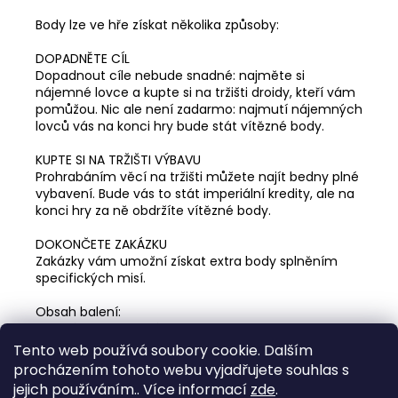
Body lze ve hře získat několika způsoby:
DOPADNĚTE CÍL
Dopadnout cíle nebude snadné: najměte si
nájemné lovce a kupte si na tržišti droidy, kteří vám
pomůžou. Nic ale není zadarmo: najmutí nájemných
lovců vás na konci hry bude stát vítězné body.
KUPTE SI NA TRŽIŠTI VÝBAVU
Prohrabáním věcí na tržišti můžete najít bedny plné
vybavení. Bude vás to stát imperiální kredity, ale na
konci hry za ně obdržíte vítězné body.
DOKONČETE ZAKÁZKU
Zakázky vám umožní získat extra body splněním
specifických misí.
Obsah balení:
1 česká a 1 slovenská pravidla
201 karet
Tento web používá soubory cookie. Dalším
42 žetonů
procházením tohoto webu vyjadřujete souhlas s
1 bodovací bloček
jejich používáním.. Více informací
zde
.