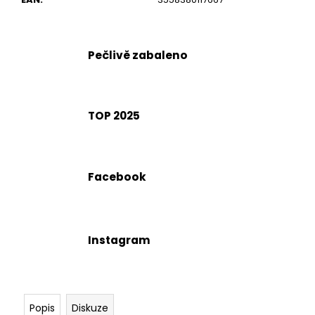
č
u
j
e
Pečlivě zabaleno
m
e
TOP 2025
Facebook
Instagram
Popis
Diskuze