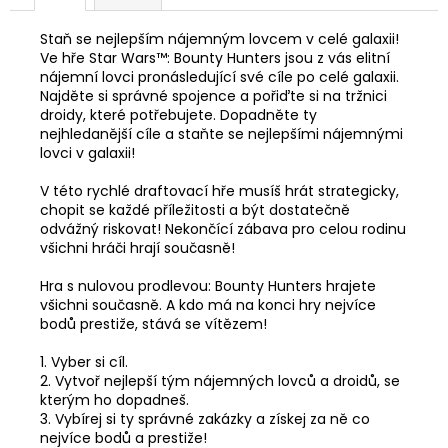
Staň se nejlepším nájemným lovcem v celé galaxii!
Ve hře Star Wars™: Bounty Hunters jsou z vás elitní
nájemní lovci pronásledující své cíle po celé galaxii.
Najděte si správné spojence a pořiďte si na tržnici
droidy, které potřebujete. Dopadněte ty
nejhledanější cíle a staňte se nejlepšími nájemnými
lovci v galaxii!
V této rychlé draftovací hře musíš hrát strategicky,
chopit se každé příležitosti a být dostatečně
odvážný riskovat! Nekončící zábava pro celou rodinu
všichni hráči hrají současně!
Hra s nulovou prodlevou: Bounty Hunters hrajete
všichni současně. A kdo má na konci hry nejvíce
bodů prestiže, stává se vítězem!
1. Vyber si cíl.
2. Vytvoř nejlepší tým nájemných lovců a droidů, se
kterým ho dopadneš.
3. Vybírej si ty správné zakázky a získej za ně co
nejvíce bodů a prestiže!