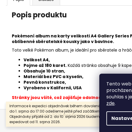
Popis produktu
Pokémoní album na karty velikosti A4 Gallery Series 
oblíbenné sběratelské kousky jako v bavlnce.
Toto velké Pokémon album, je ideální pro sběratele a hráč
Velikost A4,
Pojme až 180 karet.
Každá stránka obsahuje 9 kape
Obsahuje 10 stran,
Materiál bez PVC a kyselin,
Pevná konstrukce,
Tento web 
Vyrobeno v Kalifornii, USA
procházení
souhlas s j
Stránky jsou všité, což zajišťuje odolnost, ale neumož
zde
.
Informace k expedici objednávek během dovolené: Objednávky přija
Z
do 1. srpna do 17:00 odešleme ještě před začátkem dovolené.
Copyright 2026
Poképop
. Všechna práva vyhraz
Objednávky přijaté od 2. do 10. srpna 2026 budeme postupně
Nastave
á
expedovat od 11. srpna 2026.
p