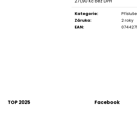
271,90 Kč bez DPH
Měrná
cena:
Kategorie
:
Přísluše
Záruka
:
2 roky
EAN
:
074427
TOP 2025
Facebook