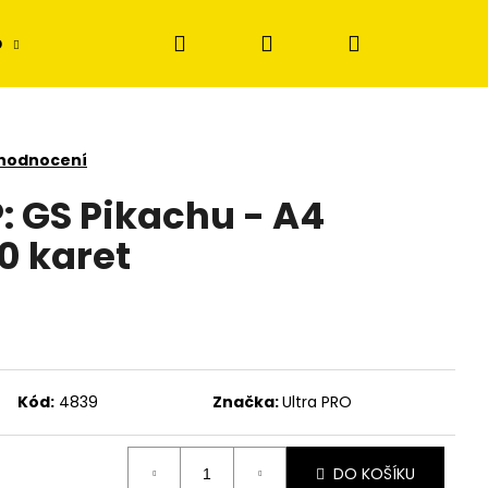
Hledat
Přihlášení
Nákupní
p
Disney Lorcana
Stavebnice
Figur
košík
 hodnocení
 GS Pikachu - A4
0 karet
Kód:
4839
Značka:
Ultra PRO
DO KOŠÍKU