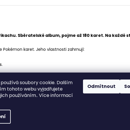
Pikachu.
Sběratelské album, pojme až 180 karet. Na každé st
e Pokémon karet. Jeho vlastnosti zahrnují:
s.
používá soubory cookie. Dalším
Odmítnout
S
m tohoto webu vyjadřujete
ejich používáním.. Více informací
ňuje přidávat další.
té
ena.
Upravit nastavení cookies
ní