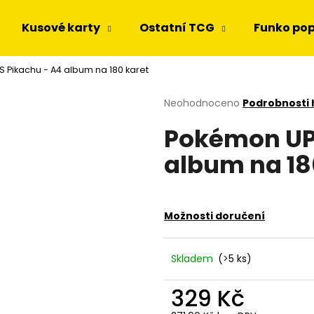
Kusové karty
Ostatní TCG
Funko po
 Pikachu - A4 album na 180 karet
Co potřebujete najít?
Průměrné
Neohodnoceno
Podrobnosti
hodnocení
Pokémon UP:
produktu
HLEDAT
je
album na 18
0,0
z
5
Doporučujeme
hvězdiček.
Možnosti doručení
Skladem
(>5 ks)
329 Kč