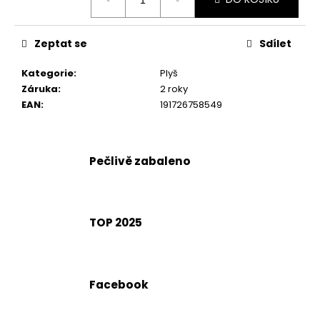
č
cena:
u
j
Zeptat se
Sdílet
e
m
Kategorie
:
Plyš
e
Záruka
:
2 roky
EAN
:
191726758549
Pečlivě zabaleno
TOP 2025
Facebook