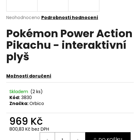
a
j
Průměrné
Neohodnoceno
Podrobnosti hodnocení
í
hodnocení
Pokémon Power Action
produktu
t
je
?
Pikachu - interaktivní
0,0
z
plyš
5
hvězdiček.
HLEDAT
Možnosti doručení
Skladem
(2 ks)
Kód:
3830
D
Značka:
Orbico
o
p
969 Kč
o
r
800,83 Kč bez DPH
u
Měrná
DO KOŠÍKU