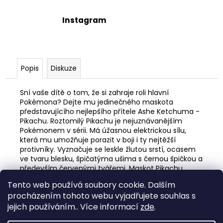
Instagram
Popis
Diskuze
Sní vaše dítě o tom, že si zahraje roli hlavní
Pokémona? Dejte mu jedinečného maskota
představujícího nejlepšího přítele Ashe Ketchuma -
Pikachu. Roztomilý Pikachu je nejuznávanějším
Pokémonem v sérii. Má úžasnou elektrickou sílu,
která mu umožňuje porazit v boji i ty nejtěžší
protivníky. Vyznačuje se leskle žlutou srstí, ocasem
ve tvaru blesku, špičatýma ušima s černou špičkou a
především červenými tvářemi. Maskot Pikachu
zaujme vaše dítě mnoha interakcemi. Hračka má
Tento web používá soubory cookie. Dalším
vestavěné pohybové senzory, zaujme zvukovými a
procházením tohoto webu vyjadřujete souhlas s
světelnými efekty. Od této chvíle bude moci vaše
dítě a jeho plyšový pokémon trávit každou volnou
jejich používáním.. Více informací
zde
.
chvíli spolu.