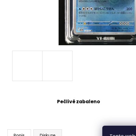
Pečlivě zabaleno
Popis
Diskuze