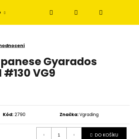
Hledat
Přihlášení
Nákupní
p
Disney Lorcana
Stavebnice
Figur
košík
 hodnocení
panese Gyarados
1 #130 VG9
Kód:
2790
Značka:
Vgrading
DO KOŠÍKU