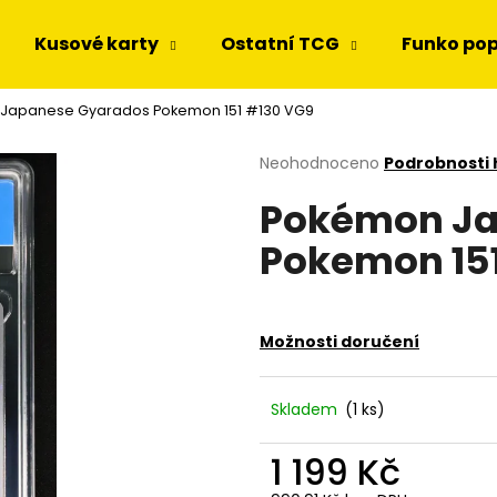
Kusové karty
Ostatní TCG
Funko po
Japanese Gyarados Pokemon 151 #130 VG9
Co potřebujete najít?
Průměrné
Neohodnoceno
Podrobnosti
hodnocení
Pokémon Ja
produktu
HLEDAT
je
Pokemon 15
0,0
z
5
Doporučujeme
hvězdiček.
Možnosti doručení
Skladem
(1 ks)
1 199 Kč