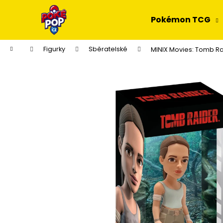
K
Přejít
na
o
Pokémon TCG
obsah
Zpět
Zpět
š
do
do
í
Domů
Figurky
Sběratelské
MINIX Movies: Tomb Rai
k
obchodu
obchodu