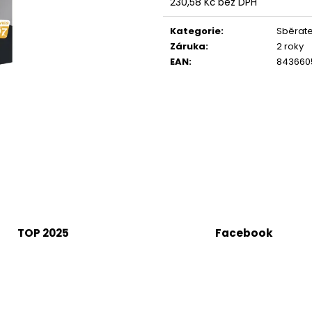
230,58 Kč bez DPH
Měrná
cena:
Kategorie
:
Sběrate
Záruka
:
2 roky
EAN
:
8436605
TOP 2025
Facebook