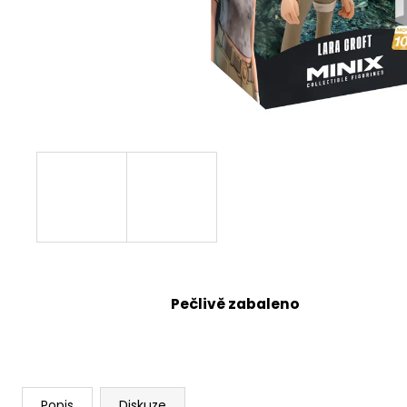
Pečlivě zabaleno
Popis
Diskuze