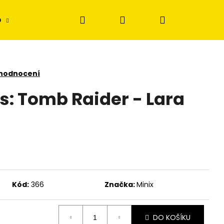
Hledat
Přihlášení
Nákupní
p
Disney Lorcana
Stavebnice
Figur
košík
 hodnocení
s: Tomb Raider - Lara
Kód:
366
Značka:
Minix
DO KOŠÍKU