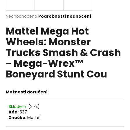
a
j
Průměrné
Neohodnoceno
Podrobnosti hodnocení
í
hodnocení
Mattel Mega Hot
produktu
t
je
?
Wheels: Monster
0,0
z
Trucks Smash & Crash
5
hvězdiček.
- Mega-Wrex™
HLEDAT
Boneyard Stunt Cou
D
Možnosti doručení
o
p
Skladem
(2 ks)
o
Kód:
537
r
Značka:
Mattel
u