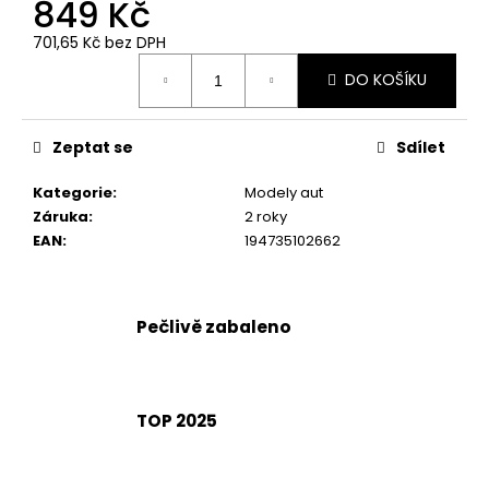
č
849 Kč
u
701,65 Kč bez DPH
j
Měrná
e
DO KOŠÍKU
cena:
m
e
Zeptat se
Sdílet
Kategorie
:
Modely aut
Záruka
:
2 roky
EAN
:
194735102662
Pečlivě zabaleno
TOP 2025