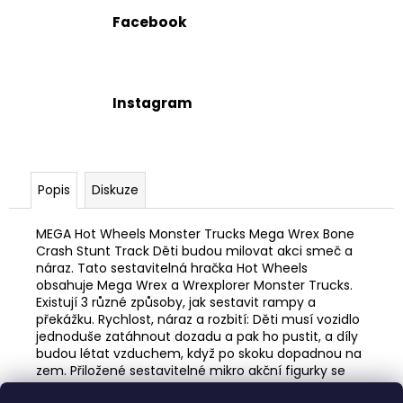
Facebook
Instagram
Popis
Diskuze
MEGA Hot Wheels Monster Trucks Mega Wrex Bone
Crash Stunt Track Děti budou milovat akci smeč a
náraz. Tato sestavitelná hračka Hot Wheels
obsahuje Mega Wrex a Wrexplorer Monster Trucks.
Existují 3 různé způsoby, jak sestavit rampy a
překážku. Rychlost, náraz a rozbití: Děti musí vozidlo
jednoduše zatáhnout dozadu a pak ho pustit, a díly
budou létat vzduchem, když po skoku dopadnou na
zem. Přiložené sestavitelné mikro akční figurky se
vejdou na sedadlo řidiče. Od 5 let. Upozornění: