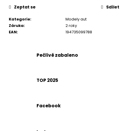
č
u
Zeptat se
Sdílet
j
e
Kategorie
:
Modely aut
m
Záruka
:
2 roky
e
EAN
:
194735099788
Pečlivě zabaleno
TOP 2025
Facebook