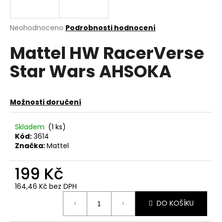
a
j
Průměrné
Neohodnoceno
Podrobnosti hodnocení
í
hodnocení
Mattel HW RacerVerse
produktu
t
je
?
Star Wars AHSOKA
0,0
z
5
hvězdiček.
Možnosti doručení
HLEDAT
Skladem
(1 ks)
Kód:
3614
Značka:
Mattel
D
o
199 Kč
p
164,46 Kč bez DPH
o
Měrná
r
DO KOŠÍKU
cena:
u