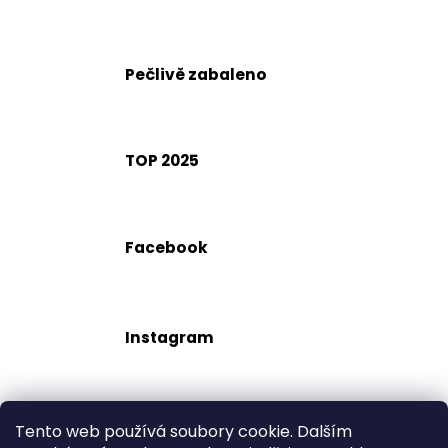
č
u
j
e
Pečlivě zabaleno
m
e
TOP 2025
Facebook
Instagram
Tento web používá soubory cookie. Dalším
Popis
Diskuze