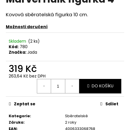
je
a
0,0
z
j
Kovová sběratelská figurka 10 cm.
5
í
hvězdiček.
Možnosti doručení
t
?
Skladem
(2 ks)
Kód:
780
Značka:
Jada
319 Kč
HLEDAT
263,64 Kč bez DPH
Měrná
DO KOŠÍKU
cena:
D
o
Zeptat se
Sdílet
p
o
Kategorie
:
Sběratelské
r
Záruka
:
2 roky
u
EAN
:
4006333068768