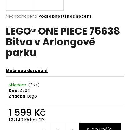
a
j
Průměrné
Neohodnoceno
Podrobnosti hodnocení
í
hodnocení
LEGO® ONE PIECE 75638
produktu
t
je
?
Bitva v Arlongově
0,0
z
parku
5
hvězdiček.
HLEDAT
Možnosti doručení
Skladem
(3 ks)
Kód:
3704
D
Značka:
Lego
o
p
1 599 Kč
o
r
1 321,49 Kč bez DPH
u
Měrná
DO KOŠÍKU