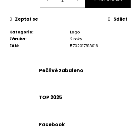
č
cena:
u
j
Zeptat se
Sdílet
e
m
Kategorie
:
Lego
e
Záruka
:
2 roky
EAN
:
5702017818016
Pečlivě zabaleno
TOP 2025
Facebook