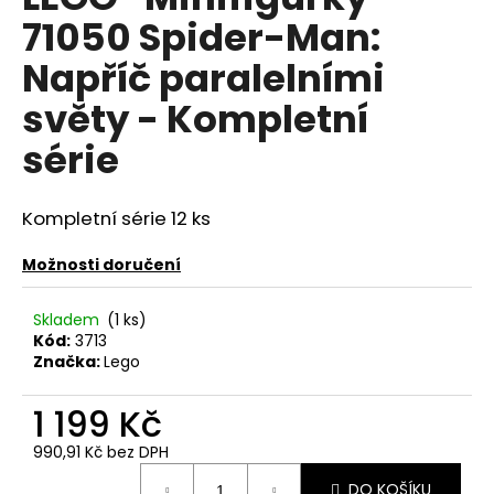
je
a
71050 Spider-Man:
0,0
z
j
Napříč paralelními
5
í
hvězdiček.
světy - Kompletní
t
?
série
Kompletní série 12 ks
HLEDAT
Možnosti doručení
Skladem
(1 ks)
Kód:
3713
D
Značka:
Lego
o
p
1 199 Kč
o
r
990,91 Kč bez DPH
u
Měrná
DO KOŠÍKU
cena: