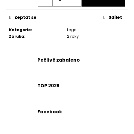
č
u
j
Zeptat se
Sdílet
e
m
Kategorie
:
Lego
e
Záruka
:
2 roky
Pečlivě zabaleno
TOP 2025
Facebook