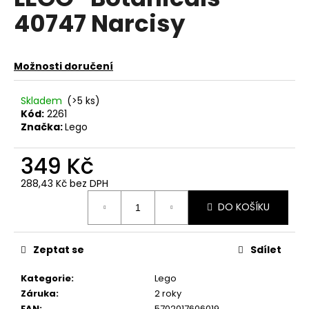
je
a
40747 Narcisy
0,0
z
j
5
í
hvězdiček.
Možnosti doručení
t
?
Skladem
(>5 ks)
Kód:
2261
Značka:
Lego
349 Kč
HLEDAT
288,43 Kč bez DPH
Měrná
DO KOŠÍKU
cena:
D
o
p
Zeptat se
Sdílet
o
r
Kategorie
:
Lego
u
Záruka
:
2 roky
EAN
:
5702017606019