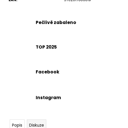
č
u
j
e
Pečlivě zabaleno
m
e
TOP 2025
Facebook
Instagram
Popis
Diskuze