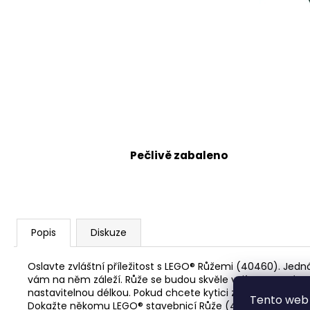
Pečlivě zabaleno
Popis
Diskuze
Oslavte zvláštní příležitost s LEGO® Růžemi (40460). Jedn
vám na něm záleží. Růže se budou skvěle vyjímat ve váze 
nastavitelnou délkou. Pokud chcete kytici z kostek obohatit
Tento web 
Dokažte někomu LEGO® stavebnicí Růže (40460), jak je pro