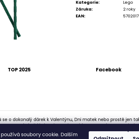
cena:
Kategorie
:
Lego
Záruka
:
2 roky
EAN
:
570201
TOP 2025
Facebook
á se o dokonalý dárek k Valentýnu, Dni matek nebo prostě jen ta
a vnesou do každé domácnosti nové barvy. Snadno sestavitelná s
 o další barvy, zkombinujte ji s LEGO stavebnicí Tulipány (40461)
používá soubory cookie. Dalším
 vás výjimečný. Perfektní dárek k Valentýnu, Dni matek nebo pro
Odmítnout
S