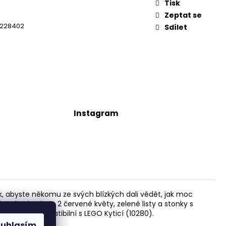
Tisk
Zeptat se
7228402
Sdílet
Instagram
k, abyste někomu ze svých blízkých dali vědět, jak moc
ada obsahuje 2 červené květy, zelené listy a stonky s
. Sada je kompatibilní s LEGO Kyticí (10280).
stě jen tak.
ouhlasím