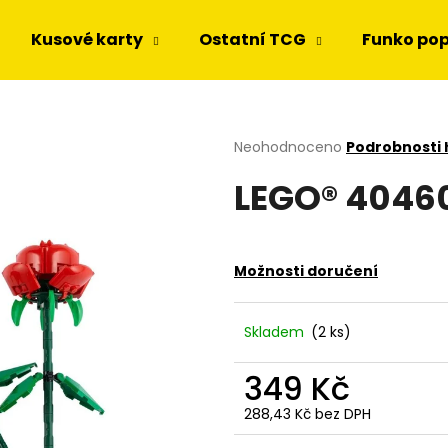
Kusové karty
Ostatní TCG
Funko po
Co potřebujete najít?
Průměrné
Neohodnoceno
Podrobnosti
hodnocení
LEGO® 4046
produktu
HLEDAT
je
0,0
z
5
Doporučujeme
Možnosti doručení
hvězdiček.
Skladem
(2 ks)
349 Kč
288,43 Kč bez DPH
Měrná