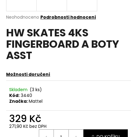
a
j
Průměrné
Neohodnoceno
Podrobnosti hodnocení
í
hodnocení
HW SKATES 4KS
produktu
t
je
?
FINGERBOARD A BOTY
0,0
z
ASST
5
hvězdiček.
HLEDAT
Možnosti doručení
Skladem
(3 ks)
Kód:
3440
D
Značka:
Mattel
o
p
329 Kč
o
r
271,90 Kč bez DPH
u
Měrná
DO KOŠÍKU