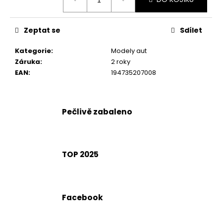
č
cena:
u
j
Zeptat se
Sdílet
e
m
Kategorie
:
Modely aut
e
Záruka
:
2 roky
EAN
:
194735207008
Pečlivě zabaleno
TOP 2025
Facebook