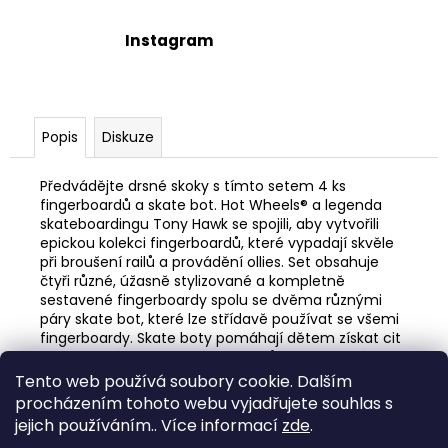
Instagram
Popis
Diskuze
Předvádějte drsné skoky s tímto setem 4 ks
fingerboardů a skate bot. Hot Wheels® a legenda
skateboardingu Tony Hawk se spojili, aby vytvořili
epickou kolekci fingerboardů, které vypadají skvěle
při broušení railů a provádění ollies. Set obsahuje
čtyři různé, úžasně stylizované a kompletně
sestavené fingerboardy spolu se dvěma různými
páry skate bot, které lze střídavě používat se všemi
fingerboardy. Skate boty pomáhají dětem získat cit
při zvládání kaskadérských kousků a salt. Každý set
obsahuje jeden exkluzivní fingerboard a pár skate
Tento web používá soubory cookie. Dalším
bot. Každý set se prodává samostatně v závislosti
procházením tohoto webu vyjadřujete souhlas s
na dostupnosti. Barvy a vzhled výrobku se mohou
jejich používáním.. Více informací
zde
.
lišit.