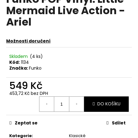
je
a
Mermaid Live Action -
0,0
z
j
Ariel
5
í
hvězdiček.
t
?
Možnosti doručení
Skladem
(4 ks)
Kód:
1134
Značka:
Funko
HLEDAT
549 Kč
453,72 Kč bez DPH
D
Měrná
DO KOŠÍKU
o
cena:
p
o
Zeptat se
Sdílet
r
u
Kategorie
:
Klasické