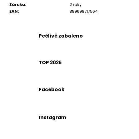
č
Záruka
:
2 roky
u
EAN
:
889698717564
j
e
m
e
Pečlivě zabaleno
TOP 2025
Facebook
Instagram