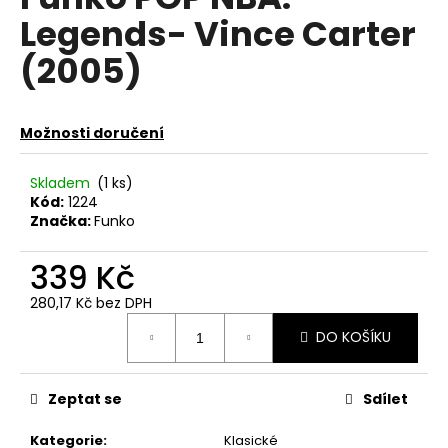
je
a
Legends- Vince Carter
0,0
z
j
(2005)
5
í
hvězdiček.
t
?
Možnosti doručení
Skladem
(1 ks)
Kód:
1224
Značka:
Funko
HLEDAT
339 Kč
280,17 Kč bez DPH
D
Měrná
DO KOŠÍKU
o
cena:
p
o
Zeptat se
Sdílet
r
u
Kategorie
:
Klasické