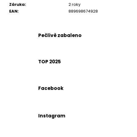
č
Záruka
:
2 roky
u
EAN
:
889698674928
j
e
m
e
Pečlivě zabaleno
TOP 2025
Facebook
Instagram