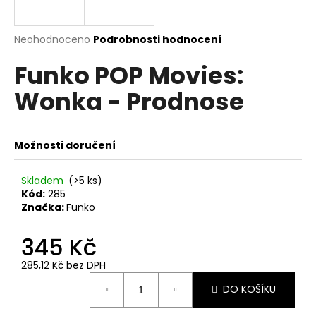
a
j
Průměrné
Neohodnoceno
Podrobnosti hodnocení
í
hodnocení
Funko POP Movies:
produktu
t
je
?
Wonka - Prodnose
0,0
z
5
hvězdiček.
Možnosti doručení
HLEDAT
Skladem
(>5 ks)
Kód:
285
Značka:
Funko
D
o
345 Kč
p
285,12 Kč bez DPH
o
Měrná
r
DO KOŠÍKU
cena:
u