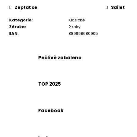
č
u
Zeptat se
Sdílet
j
e
Kategorie
:
Klasické
m
Záruka
:
2 roky
e
EAN
:
889698680905
Pečlivě zabaleno
TOP 2025
Facebook