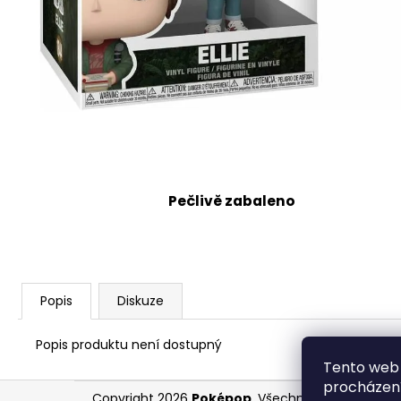
Pečlivě zabaleno
Popis
Diskuze
Popis produktu není dostupný
Tento web 
Z
procházení
Copyright 2026
Poképop
. Všechna práva vyhraz