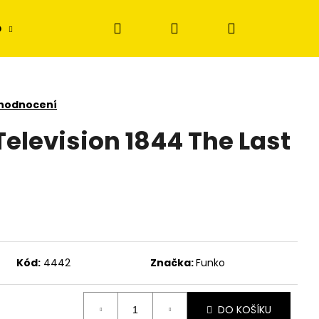
Hledat
Přihlášení
Nákupní
p
Disney Lorcana
Stavebnice
Figur
košík
 hodnocení
elevision 1844 The Last
Kód:
4442
Značka:
Funko
DO KOŠÍKU