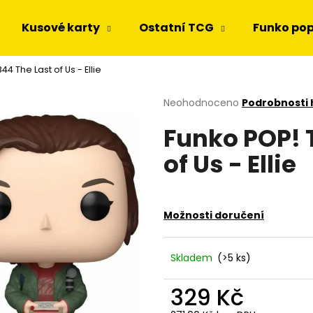
Kusové karty
Ostatní TCG
Funko po
44 The Last of Us - Ellie
Co potřebujete najít?
Průměrné
Neohodnoceno
Podrobnosti
hodnocení
Funko POP! T
produktu
HLEDAT
je
of Us - Ellie
0,0
z
5
Doporučujeme
hvězdiček.
Možnosti doručení
Skladem
(>5 ks)
329 Kč