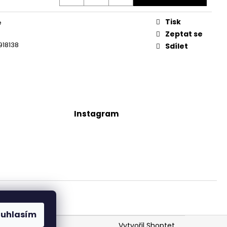
Tisk
é
Zeptat se
918138
Sdílet
Instagram
ouhlasím
Vytvořil Shoptet