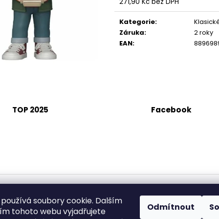
271,90 Kč bez DPH
Měrná
cena:
Kategorie
:
Klasick
Záruka
:
2 roky
EAN
:
889698
TOP 2025
Facebook
používá soubory cookie. Dalším
Odmítnout
S
m tohoto webu vyjadřujete
ena.
Upravit nastavení cookies