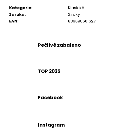
č
u
Kategorie
:
Klasické
j
Záruka
:
2 roky
e
EAN
:
889698601627
m
e
Pečlivě zabaleno
TOP 2025
Facebook
Instagram