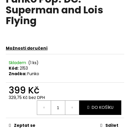
je
a
Superman and Lois
0,0
z
j
Flying
5
í
hvězdiček.
t
?
Možnosti doručení
Skladem
(1 ks)
HLEDAT
Kód:
2153
Značka:
Funko
399 Kč
D
329,75 Kč bez DPH
o
Měrná
p
DO KOŠÍKU
cena:
o
r
u
Zeptat se
Sdílet