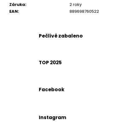
č
Záruka
:
2 roky
u
EAN
:
889698760522
j
e
m
e
Pečlivě zabaleno
TOP 2025
Facebook
Instagram