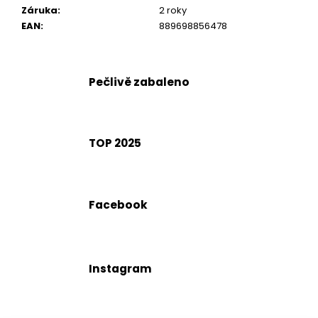
č
Záruka
:
2 roky
u
EAN
:
889698856478
j
e
m
e
Pečlivě zabaleno
TOP 2025
Facebook
Instagram