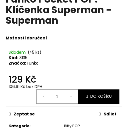
je
a
Klíčenka Superman -
0,0
z
j
Superman
5
í
hvězdiček.
t
?
Možnosti doručení
Skladem
(>5 ks)
Kód:
3135
Značka:
Funko
HLEDAT
129 Kč
106,61 Kč bez DPH
D
Měrná
DO KOŠÍKU
o
cena:
p
o
Zeptat se
Sdílet
r
u
Kategorie
:
Bitty POP